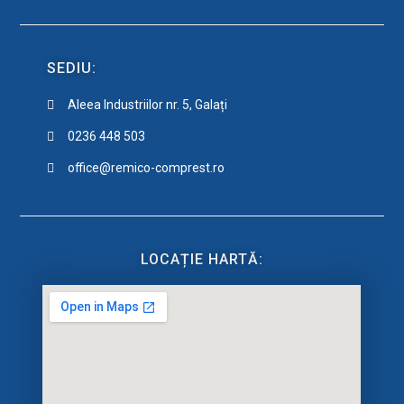
SEDIU:
Aleea Industriilor nr. 5, Galați
0236 448 503
office
@
remico-comprest
.
ro
LOCAȚIE HARTĂ: